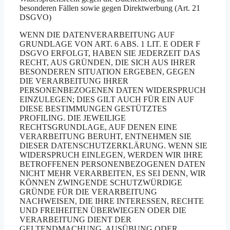
besonderen Fällen sowie gegen Direktwerbung (Art. 21
DSGVO)
WENN DIE DATENVERARBEITUNG AUF
GRUNDLAGE VON ART. 6 ABS. 1 LIT. E ODER F
DSGVO ERFOLGT, HABEN SIE JEDERZEIT DAS
RECHT, AUS GRÜNDEN, DIE SICH AUS IHRER
BESONDEREN SITUATION ERGEBEN, GEGEN
DIE VERARBEITUNG IHRER
PERSONENBEZOGENEN DATEN WIDERSPRUCH
EINZULEGEN; DIES GILT AUCH FÜR EIN AUF
DIESE BESTIMMUNGEN GESTÜTZTES
PROFILING. DIE JEWEILIGE
RECHTSGRUNDLAGE, AUF DENEN EINE
VERARBEITUNG BERUHT, ENTNEHMEN SIE
DIESER DATENSCHUTZERKLÄRUNG. WENN SIE
WIDERSPRUCH EINLEGEN, WERDEN WIR IHRE
BETROFFENEN PERSONENBEZOGENEN DATEN
NICHT MEHR VERARBEITEN, ES SEI DENN, WIR
KÖNNEN ZWINGENDE SCHUTZWÜRDIGE
GRÜNDE FÜR DIE VERARBEITUNG
NACHWEISEN, DIE IHRE INTERESSEN, RECHTE
UND FREIHEITEN ÜBERWIEGEN ODER DIE
VERARBEITUNG DIENT DER
GELTENDMACHUNG, AUSÜBUNG ODER