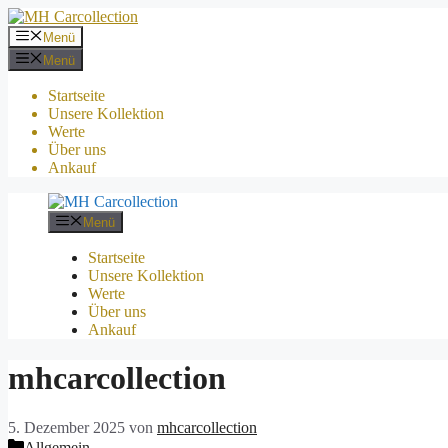
Zum
Inhalt
Menü
springen
Menü
Startseite
Unsere Kollektion
Werte
Über uns
Ankauf
Menü
Startseite
Unsere Kollektion
Werte
Über uns
Ankauf
mhcarcollection
5. Dezember 2025
von
mhcarcollection
Kategorien
Allgemein